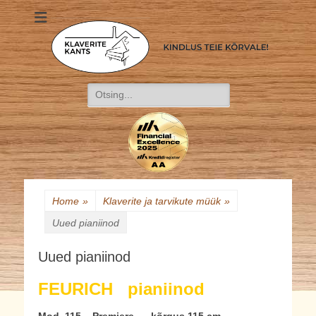
Klaverite Kants
Kindlus teie kõrvale!
Search
for:
Home
»
Klaverite ja tarvikute müük
»
Uued pianiinod
Uued pianiinod
FEURICH pianiinod