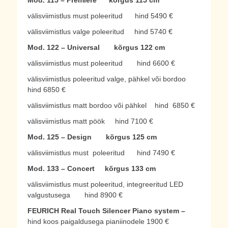
Mod. 115 – Premiere kõrgus 115 cm
välisviimistlus must poleeritud hind 5490 €
välisviimistlus valge poleeritud hind 5740 €
Mod. 122 – Universal
kõrgus 122 cm
välisviimistlus must poleeritud hind 6600 €
välisviimistlus poleeritud valge, pähkel või bordoo
hind 6850 €
välisviimistlus matt bordoo või pähkel hind 6850 €
välisviimistlus matt pöök hind 7100 €
Mod. 125 – Design kõrgus 125 cm
välisviimistlus must poleeritud hind 7490 €
Mod. 133 – Concert kõrgus 133 cm
välisviimistlus must poleeritud, integreeritud LED
valgustusega hind 8900 €
FEURICH Real Touch Silencer Piano system –
hind koos paigaldusega pianiinodele 1900 €